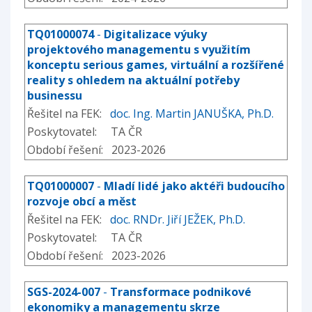
TQ01000074
-
Digitalizace výuky
projektového managementu s využitím
konceptu serious games, virtuální a rozšířené
reality s ohledem na aktuální potřeby
businessu
Řešitel na FEK:
doc. Ing. Martin JANUŠKA, Ph.D.
Poskytovatel: TA ČR
Období řešení: 2023-2026
TQ01000007
-
Mladí lidé jako aktéři budoucího
rozvoje obcí a měst
Řešitel na FEK:
doc. RNDr. Jiří JEŽEK, Ph.D.
Poskytovatel: TA ČR
Období řešení: 2023-2026
SGS-2024-007
-
Transformace podnikové
ekonomiky a managementu skrze