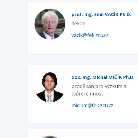
prof. Ing. Emil VACÍK Ph.D.
děkan
vacik@fek.zcu.cz
doc. Ing. Michal MIČÍK Ph.D.
proděkan pro výzkum a
tvůrčí činnost
micikm@fek.zcu.cz