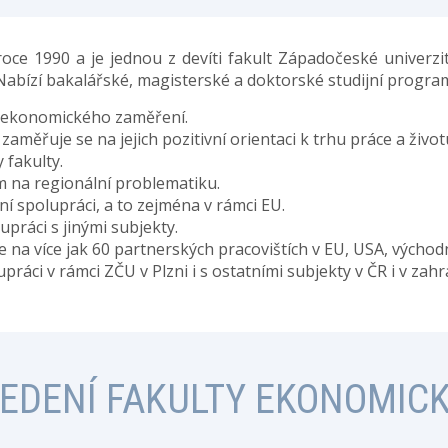
oce 1990 a je jednou z devíti fakult Západočeské univerzit
 Nabízí bakalářské, magisterské a doktorské studijní progra
í ekonomického zaměření.
zaměřuje se na jejich pozitivní orientaci k trhu práce a život
 fakulty.
 na regionální problematiku.
í spolupráci, a to zejména v rámci EU.
lupráci s jinými subjekty.
a více jak 60 partnerských pracovištích v EU, USA, východní
práci v rámci ZČU v Plzni i s ostatními subjekty v ČR i v zahra
EDENÍ FAKULTY EKONOMIC