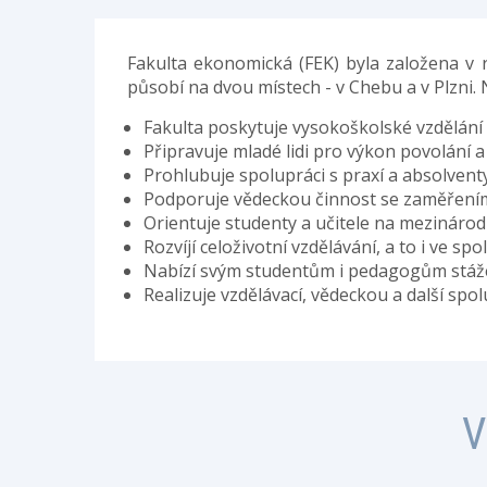
Fakulta ekonomická (FEK) byla založena v r
působí na dvou místech - v Chebu a v Plzni.
Fakulta poskytuje vysokoškolské vzdělán
Připravuje mladé lidi pro výkon povolání a 
Prohlubuje spolupráci s praxí a absolventy
Podporuje vědeckou činnost se zaměřením
Orientuje studenty a učitele na mezinárodn
Rozvíjí celoživotní vzdělávání, a to i ve spo
Nabízí svým studentům i pedagogům stáže n
Realizuje vzdělávací, vědeckou a další spolu
V