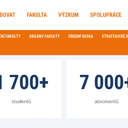
UDOVAT
FAKULTA
VÝZKUM
SPOLUPRÁCE
ENÍ FAKULTY
ORGÁNY FAKULTY
ÚŘEDNÍ DESKA
STRATEGICKÉ
1 700
+
7 000
studentů
absolventů