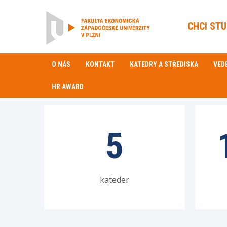
CHCI ST
O NÁS
KONTAKT
KATEDRY A STŘEDISKA
VED
HR AWARD
5
kateder