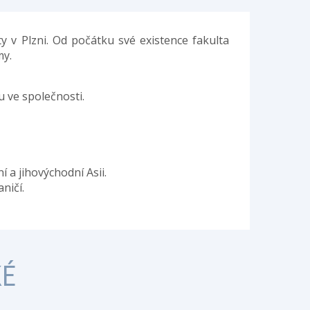
y v Plzni. Od počátku své existence fakulta
my.
u ve společnosti.
 a jihovýchodní Asii.
ničí.
KÉ