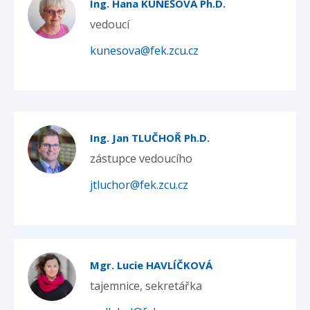
Ing. Hana KUNEŠOVÁ Ph.D.
vedoucí
kunesova@fek.zcu.cz
Ing. Jan TLUČHOŘ Ph.D.
zástupce vedoucího
jtluchor@fek.zcu.cz
Mgr. Lucie HAVLÍČKOVÁ
tajemnice, sekretářka