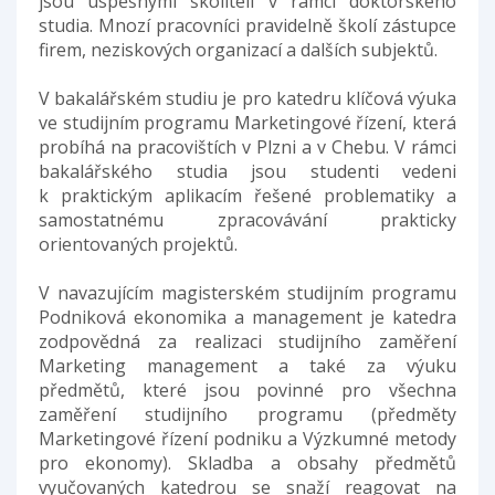
jsou úspěšnými školiteli v rámci doktorského
studia. Mnozí pracovníci pravidelně školí zástupce
firem, neziskových organizací a dalších subjektů.
V bakalářském studiu je pro katedru klíčová výuka
ve studijním programu Marketingové řízení, která
probíhá na pracovištích v Plzni a v Chebu. V rámci
bakalářského studia jsou studenti vedeni
k praktickým aplikacím řešené problematiky a
samostatnému zpracovávání prakticky
orientovaných projektů.
V navazujícím magisterském studijním programu
Podniková ekonomika a management je katedra
zodpovědná za realizaci studijního zaměření
Marketing management a také za výuku
předmětů, které jsou povinné pro všechna
zaměření studijního programu (předměty
Marketingové řízení podniku a Výzkumné metody
pro ekonomy). Skladba a obsahy předmětů
vyučovaných katedrou se snaží reagovat na