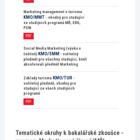
Marketing management v turismu
KMO/MMT
- vhodný pro studující
ze studijních programů MŘ, ERG,
PEM
PDF
Social Media Marketing (výuka v
KMO/SMM
češtině)
- volitelný
předmět pro všechny studující, kteří
absolvovali předmět Marketing
KMO/TUR
Základy turismu
-
volitelný předmět, vhodný pro
studující ze všech studijních
programů
PDF
Tematické okruhy k bakalářské zkoušce -