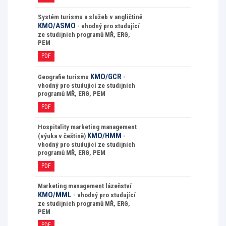
Systém turismu a služeb v angličtině
KMO/ASMO
- vhodný pro studující
ze studijních programů MŘ, ERG,
PEM
PDF
KMO/GCR
Geografie turismu
-
vhodný pro studující ze studijních
programů MŘ, ERG, PEM
PDF
Hospitality marketing management
KMO/HMM
(výuka v češtině)
-
vhodný pro studující ze studijních
programů MŘ, ERG, PEM
PDF
Marketing management lázeňství
KMO/MML
- vhodný pro studující
ze studijních programů MŘ, ERG,
PEM
PDF