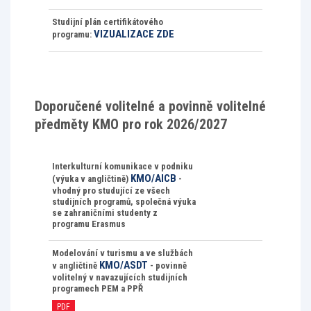
Studijní plán certifikátového
VIZUALIZACE ZDE
programu:
Doporučené volitelné a povinně volitelné
předměty KMO pro rok 2026/2027
Interkulturní komunikace v podniku
KMO/AICB
(výuka v angličtině)
-
vhodný pro studující ze všech
studijních programů, společná výuka
se zahraničními studenty z
programu Erasmus
Modelování v turismu a ve službách
KMO/ASDT
v angličtině
- povinně
volitelný v navazujících studijních
programech PEM a PPŘ
PDF