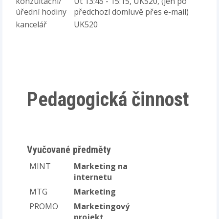
konzultační/
Út 13:45 - 15:15, UK520, (jen po
úřední hodiny
předchozí domluvě přes e-mail)
kancelář
UK520
Pedagogická činnost
Vyučované předměty
MINT
Marketing na
internetu
MTG
Marketing
PROMO
Marketingový
projekt