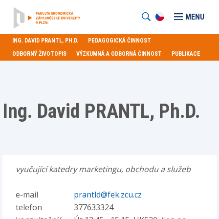
MENU
ING. DAVID PRANTL, PH.D.
PEDAGOGICKÁ ČINNOST
ODBORNÝ ŽIVOTOPIS
VÝZKUMNÁ A ODBORNÁ ČINNOST
PUBLIKACE
Ing. David PRANTL, Ph.D.
vyučující katedry marketingu, obchodu a služeb
e-mail
prantld@fek.zcu.cz
telefon
377633324