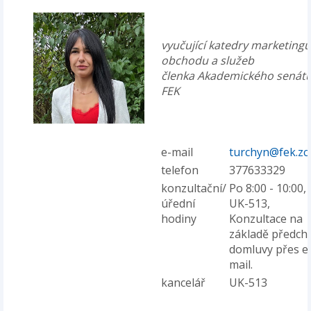
vyučující katedry marketingu
obchodu a služeb
členka Akademického senát
FEK
e-mail
turchyn@fek.zc
telefon
377633329
konzultační/
Po 8:00 - 10:00,
úřední
UK-513,
hodiny
Konzultace na
základě předch
domluvy přes e
mail.
kancelář
UK-513