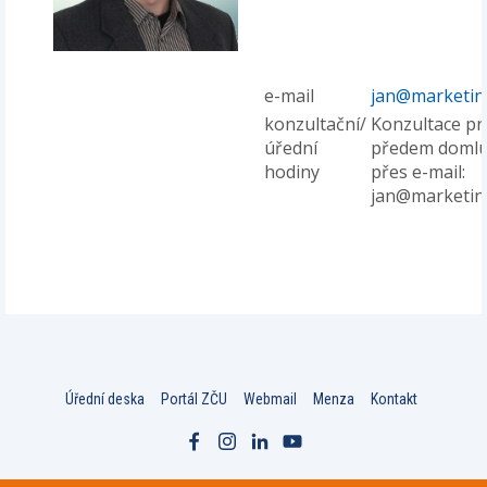
e-mail
jan@marketin
konzultační/
Konzultace p
úřední
předem doml
hodiny
přes e-mail:
jan@marketin
Úřední deska
Portál ZČU
Webmail
Menza
Kontakt