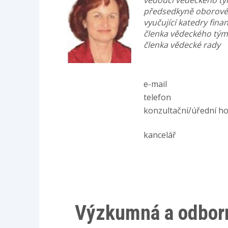
vedoucí vědeckého tým
předsedkyně oborové
vyučující katedry finan
členka vědeckého týmu
členka vědecké rady
e-mail
telefon
konzultační/úřední h
kancelář
Výzkumná a odborn