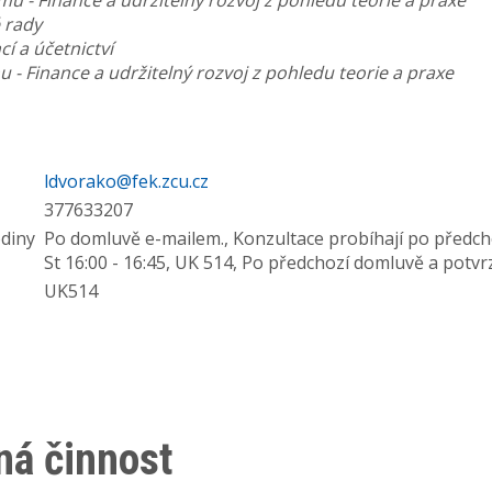
u - Finance a udržitelný rozvoj z pohledu teorie a praxe
 rady
cí a účetnictví
 - Finance a udržitelný rozvoj z pohledu teorie a praxe
ldvorako@fek.zcu.cz
377633207
odiny
Po domluvě e-mailem., Konzultace probíhají po předch
St 16:00 - 16:45, UK 514, Po předchozí domluvě a potvr
UK514
á činnost