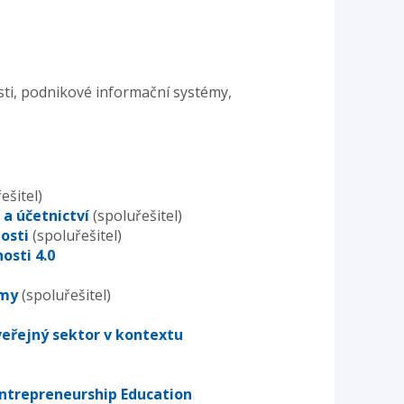
osti, podnikové informační systémy,
ešitel)
a účetnictví
(spoluřešitel)
osti
(spoluřešitel)
osti 4.0
rmy
(spoluřešitel)
veřejný sektor v kontextu
 Entrepreneurship Education