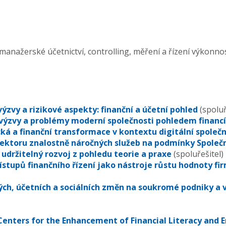
 manažerské účetnictví, controlling, měření a řízení výkonn
výzvy a rizikové aspekty: finanční a účetní pohled
(spoluř
výzvy a problémy moderní společnosti pohledem financí 
á a finanční transformace v kontextu digitální společn
ektoru znalostně náročných služeb na podmínky Společn
 udržitelný rozvoj z pohledu teorie a praxe
(spoluřešitel)
ístupů finančního řízení jako nástroje růstu hodnoty fi
ch, účetních a sociálních změn na soukromé podniky a 
 Centers for the Enhancement of Financial Literacy and