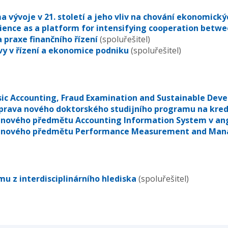
 vývoje v 21. století a jeho vliv na chování ekonomick
cience as a platform for intensifying cooperation betwe
a praxe finančního řízení
(spoluřešitel)
y v řízení a ekonomice podniku
(spoluřešitel)
sic Accounting, Fraud Examination and Sustainable Dev
íprava nového doktorského studijního programu na kred
 nového předmětu Accounting Information System v an
 nového předmětu Performance Measurement and Ma
mu z interdisciplinárního hlediska
(spoluřešitel)