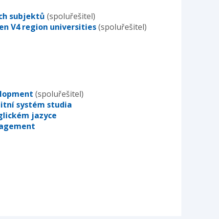
ých subjektů
(spoluřešitel)
en V4 region universities
(spoluřešitel)
elopment
(spoluřešitel)
itní systém studia
glickém jazyce
nagement