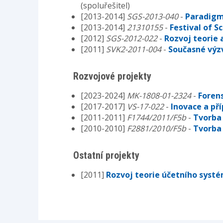
(spoluřešitel)
[2013-2014]
SGS-2013-040
-
Paradigma
[2013-2014]
21310155
-
Festival of S
[2012]
SGS-2012-022
-
Rozvoj teorie 
[2011]
SVK2-2011-004
-
Současné výzv
Rozvojové projekty
[2023-2024]
MK-1808-01-2324
-
Foren
[2017-2017]
VS-17-022
-
Inovace a př
[2011-2011]
F1744/2011/F5b
-
Tvorba
[2010-2010]
F2881/2010/F5b
-
Tvorba
Ostatní projekty
[2011]
Rozvoj teorie účetního systé