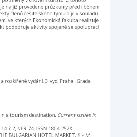
po změny v chování turistů. Z tohoto
uje na již provedené průzkumy před i během
kty členů řešitelského týmu a je v souladu
m, ve kterých Ekonomická fakulta realizuje
t podporuje aktivity spojené se spoluprací
a rozšířené vydání. 3. vyd. Praha : Grada
s in a tourism destination.
Current Issues in
č.14. č.2, s.69-74, ISSN 1804-252X.
 OF THE BULGARIAN HOTEL MARKET.
E + M.