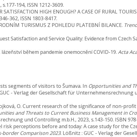
.1, s.177-194, ISSN 1212-3609.
S VISITOR SATISFACTION HIGH ENOUGH? A CASE OF RURAL TO
 s.346-362, ISSN 1803-8417.
ZINÁRODNÍM TURISMUS Z POHLEDU PLATEBNÍ BILANCE.
Trend
 Guest Satisfaction and Service Quality: Evidence from Czech S
ů k lázeňství během pandemie onemocnění COVID-19.
Acta Ac
urists segments of visitors to Šumava. In
Opportunities and T
: GUC - Verlag der Gesellschaft für Unternehmensrechnung un
jková, O. Current research of the significance of non-profi
nities and Threats to Current Business Management in Cr
rechnung und Controlling m.b.H., 2023, s.143-150. ISBN 978
vel risk perceptions before and today: A case study for the C
s-border Comparison 2023
. Lößnitz : GUC - Verlag der Ge