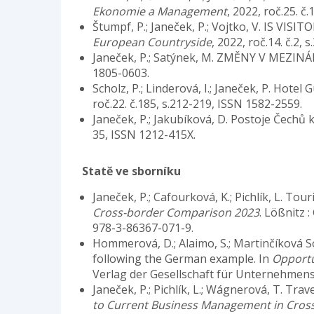
Ekonomie a Management
, 2022, roč.25. č
Štumpf, P.; Janeček, P.; Vojtko, V. I
European Countryside
, 2022, roč.14. č.2,
Janeček, P.; Satýnek, M. ZMĚNY V ME
1805-0603.
Scholz, P.; Linderová, I.; Janeček, P. Hotel
roč.22. č.185, s.212-219, ISSN 1582-2559.
Janeček, P.; Jakubíková, D. Postoje Čech
35, ISSN 1212-415X.
Statě ve sborníku
Janeček, P.; Cafourková, K.; Pichlík, L. To
Cross-border Comparison 2023
. Lößnitz 
978-3-86367-071-9.
Hommerová, D.; Alaimo, S.; Martinčíková So
following the German example. In
Opportu
Verlag der Gesellschaft für Unternehmens
Janeček, P.; Pichlík, L.; Wágnerová, T. Tra
to Current Business Management in Cros