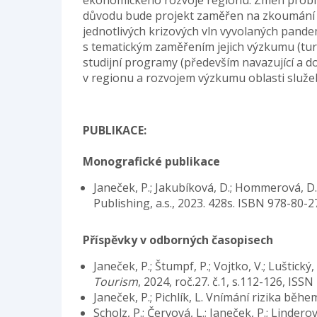
ekonomického rozvoje regionu. Změn probíh
důvodu bude projekt zaměřen na zkoumání re
jednotlivých krizových vln vyvolaných pande
s tematickým zaměřením jejich výzkumu (tur
studijní programy (především navazující a 
v regionu a rozvojem výzkumu oblasti služe
PUBLIKACE:
Monografické publikace
Janeček, P.; Jakubíková, D.; Hommerová, D.
Publishing, a.s., 2023. 428s. ISBN 978-80-
Příspěvky v odborných časopisech
Janeček, P.; Štumpf, P.; Vojtko, V.; Luštick
Tourism
, 2024, roč.27. č.1, s.112-126, ISS
Janeček, P.; Pichlík, L. Vnímání rizika bě
Scholz, P.; Červová, L.; Janeček, P.;