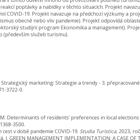
á v tomto odvětví mnoho od provozování podniků turismu, 
akcí poptávky a nabídky v těchto situacích. Projekt navaz
mií COVID-19. Projekt navazuje na předchozí výzkumy a proje
ismus obecně nebo vliv pandemie). Projekt odpovídá oblaste
doktorský studijní program Ekonomika a management). Projek
b (především služeb turismu).
 Strategický marketing: Strategie a trendy - 3. přepracované 
271-3722-0.
ý, M. Determinants of residents’ preferences in local election
N 1368-3500.
hem cest v době pandemie COVID-19.
Studia Turistica
, 2023, ro
 Linderová, I. GREEN MANAGEMENT IMPLEMENTATION: A CASE