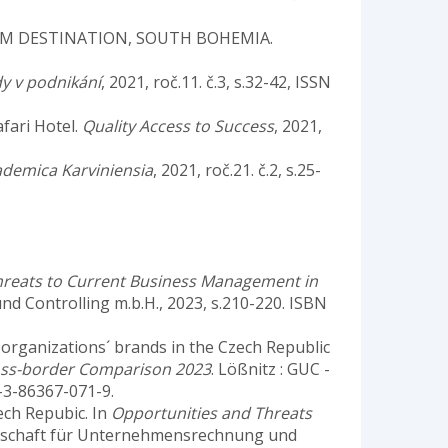
URISM DESTINATION, SOUTH BOHEMIA.
y v podnikání
, 2021, roč.11. č.3, s.32-42, ISSN
afari Hotel.
Quality Access to Success
, 2021,
ademica Karviniensia
, 2021, roč.21. č.2, s.25-
hreats to Current Business Management in
d Controlling m.b.H., 2023, s.210-220. ISBN
t organizations´ brands in the Czech Republic
oss-border Comparison 2023
. Lößnitz : GUC -
-3-86367-071-9.
zech Repubic. In
Opportunities and Threats
sellschaft für Unternehmensrechnung und