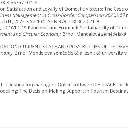
978-3-86367-071-9.
ion Satisfaction and Loyalty of Domestic Visitors: The Case 
usiness Management in Cross-border Comparison 2023
. Lößn
b.H., 2023, s.97-104. ISBN 978-3-86367-071-9.
vská, I. COVID-19 Pandemic and Economic Sustainability of Tou
ment and Circular Economy
. Brno : Mendelova zemědělská a
MODATION: CURRENT STATE AND POSSIBILITIES OF ITS DE
conomy
. Brno : Mendelova zemědělská a lesnická univerzita v
e for destination managers: Online software DestinACE for d
Modelling: The Decision-Making Support in Tourism Destinat