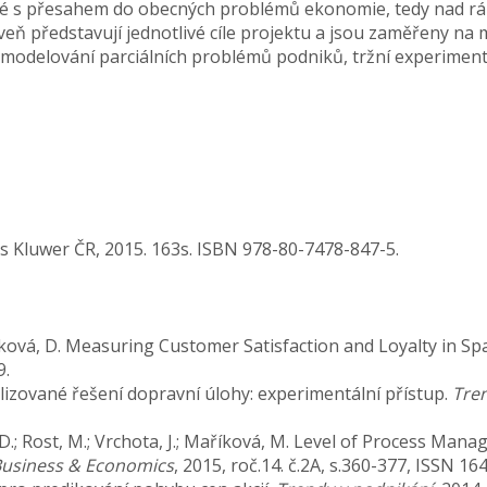
ké s přesahem do obecných problémů ekonomie, tedy nad r
veň představují jednotlivé cíle projektu a jsou zaměřeny na
delování parciálních problémů podniků, tržní experimenty,
rs Kluwer ČR, 2015. 163s. ISBN 978-80-7478-847-5.
akubíková, D. Measuring Customer Satisfaction and Loyalty in 
9.
ralizované řešení dopravní úlohy: experimentální přístup.
Tren
ta, D.; Rost, M.; Vrchota, J.; Maříková, M. Level of Process
Business & Economics
, 2015, roč.14. č.2A, s.360-377, ISSN 16