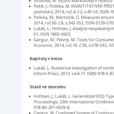
Svoboda, M. Využití Markovových řetězců 
Pešík, J.; Polívka, M. KVANTITATIVN
podnikání
, 2014, roč.4. č.2, s.45-53, ISSN 
Polívka, M.; Martinčík, D. Measures ensuri
2014, roč.60. č.8, s.343-352, ISSN 0139-570
Lukáš, L.; Hofman, J. Analýza nesplacený
51, ISSN 1805-0603.
Gangur, M.; Plevný, M. Tools for Consumer
Economic
, 2014, roč.16. č.36, s.578-592, 
Kapitoly v knize
Lukáš, L. Numerical investigation of nonli
Inform Press, 2013, s.64-71. ISBN 978-5-8
Statě ve sborníku
Hofman, J.; Lukáš, L. Generalized EOQ T
Proceedings, 33th International Confere
978-80-261-0539-8.
Gangur, M. Combined System of Continuou