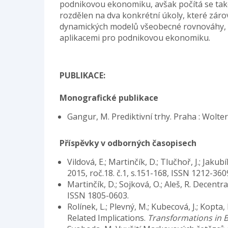
podnikovou ekonomiku, avšak počítá se ta
rozdělen na dva konkrétní úkoly, které záro
dynamických modelů všeobecné rovnováhy, mo
aplikacemi pro podnikovou ekonomiku.
PUBLIKACE:
Monografické publikace
Gangur, M. Prediktivní trhy. Praha : Wolte
Příspěvky v odborných časopisech
Vildová, E.; Martinčík, D.; Tlučhoř, J.; J
2015, roč.18. č.1, s.151-168, ISSN 1212-360
Martinčík, D.; Sojková, O.; Aleš, R. Decent
ISSN 1805-0603.
Rolínek, L.; Plevný, M.; Kubecová, J.; Kop
Related Implications.
Transformations in 