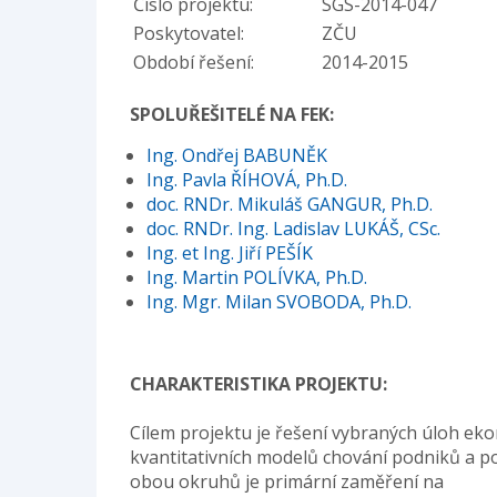
Číslo projektu:
SGS-2014-047
Poskytovatel:
ZČU
Období řešení:
2014-2015
SPOLUŘEŠITELÉ NA FEK:
Ing. Ondřej BABUNĚK
Ing. Pavla ŘÍHOVÁ, Ph.D.
doc. RNDr. Mikuláš GANGUR, Ph.D.
doc. RNDr. Ing. Ladislav LUKÁŠ, CSc.
Ing. et Ing. Jiří PEŠÍK
Ing. Martin POLÍVKA, Ph.D.
Ing. Mgr. Milan SVOBODA, Ph.D.
CHARAKTERISTIKA PROJEKTU:
Cílem projektu je řešení vybraných úloh ek
kvantitativních modelů chování podniků a 
obou okruhů je primární zaměření na