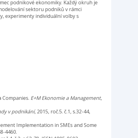
ámec podnikové ekonomiky. Každý okruh je
 modelování sektoru podniků v rámci
 experimenty individuální volby s
Spa Companies.
E+M Ekonomie a Management
,
dy v podnikání
, 2015, roč.5. č.1, s.32-44,
 Management Implementation in SMEs and Some
48-4460.