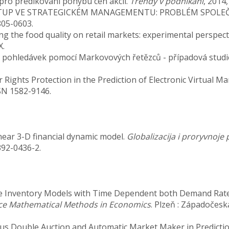
pro predikování pohybu cen akcií.
Trendy v podnikání
, 2014,
Í PŘÍSTUP VE STRATEGICKÉM MANAGEMENTU: PROBLÉM SPO
1805-0603.
ng the food quality on retail markets: experimental perspect
X.
ch pohledávek pomocí Markovových řetězců - případová studi
 Rights Protection in the Prediction of Electronic Virtual 
ISSN 1582-9146.
near 3-D financial dynamic model.
Globalizacija i proryvnoje 
392-0436-2.
ype Inventory Models with Time Dependent both Demand Rate
nce Mathematical Methods in Economics
. Plzeň : Západočeská
s Double Auction and Automatic Market Maker in Predictio