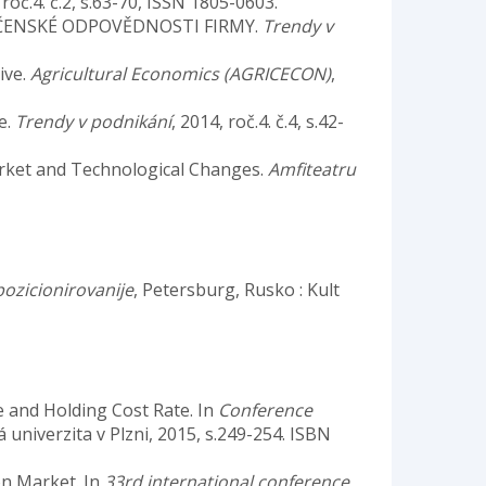
 roč.4. č.2, s.63-70, ISSN 1805-0603.
LEČENSKÉ ODPOVĚDNOSTI FIRMY.
Trendy v
ive.
Agricultural Economics (AGRICECON)
,
e.
Trendy v podnikání
, 2014, roč.4. č.4, s.42-
Market and Technological Changes.
Amfiteatru
pozicionirovanije
, Petersburg, Rusko : Kult
 and Holding Cost Rate. In
Conference
 univerzita v Plzni, 2015, s.249-254. ISBN
n Market. In
33rd international conference