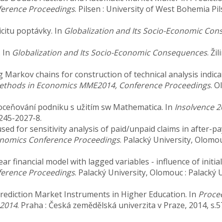
ference Proceedings
. Pilsen : University of West Bohemia P
icitu poptávky. In
Globalization and Its Socio-Economic Co
 In
Globalization and Its Socio-Economic Consequences
. Ži
ng Markov chains for construction of technical analysis indic
Methods in Economics MME2014, Conference Proceedings
. O
oceňování podniku s užitím sw Mathematica. In
Insolvence 2
245-2027-8.
sed for sensitivity analysis of paid/unpaid claims in after-
onomics Conference Proceedings
. Palacký University, Olomou
r financial model with lagged variables - influence of initial
ference Proceedings
. Palacký University, Olomouc : Palacký 
 Prediction Market Instruments in Higher Education. In
Procee
 2014
. Praha : Česká zemědělská univerzita v Praze, 2014, s