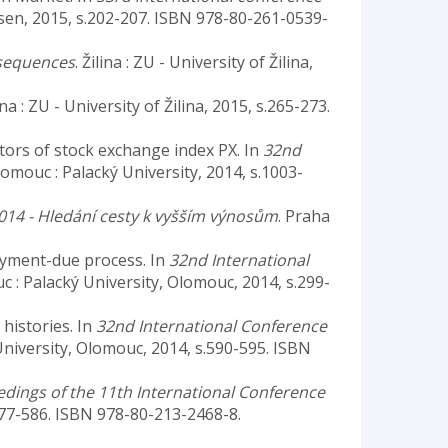
ilsen, 2015, s.202-207. ISBN 978-80-261-0539-
nsequences
. Žilina : ZU - University of Žilina,
lina : ZU - University of Žilina, 2015, s.265-273.
ators of stock exchange index PX. In
32nd
lomouc : Palacký University, 2014, s.1003-
014 - Hledání cesty k vyšším výnosům
. Praha
payment-due process. In
32nd International
c : Palacký University, Olomouc, 2014, s.299-
 histories. In
32nd International Conference
University, Olomouc, 2014, s.590-595. ISBN
dings of the 11th International Conference
.577-586. ISBN 978-80-213-2468-8.