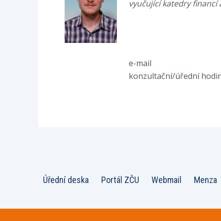
vyučující katedry financí 
e-mail
konzultační/úřední hodi
Úřední deska
Portál ZČU
Webmail
Menza