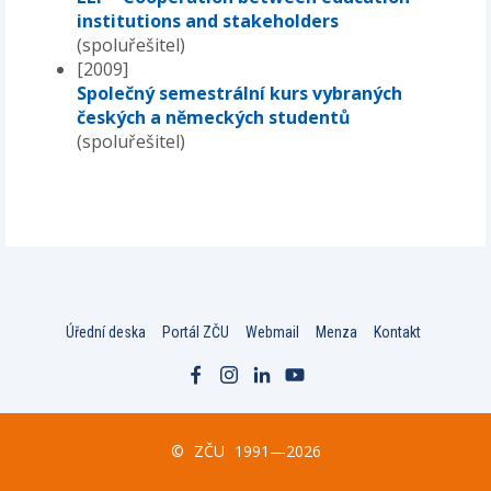
institutions and stakeholders
(spoluřešitel)
[2009]
Společný semestrální kurs vybraných
českých a německých studentů
(spoluřešitel)
Úřední deska
Portál ZČU
Webmail
Menza
Kontakt
©
ZČU
1991—2026