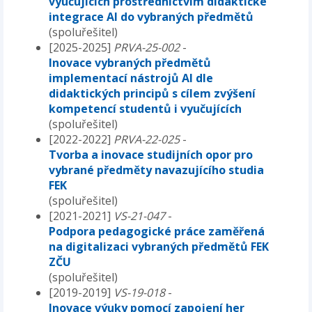
vyučujících prostřednictvím didaktické
integrace AI do vybraných předmětů
(spoluřešitel)
[2025-2025]
PRVA-25-002
-
Inovace vybraných předmětů
implementací nástrojů AI dle
didaktických principů s cílem zvýšení
kompetencí studentů i vyučujících
(spoluřešitel)
[2022-2022]
PRVA-22-025
-
Tvorba a inovace studijních opor pro
vybrané předměty navazujícího studia
FEK
(spoluřešitel)
[2021-2021]
VS-21-047
-
Podpora pedagogické práce zaměřená
na digitalizaci vybraných předmětů FEK
ZČU
(spoluřešitel)
[2019-2019]
VS-19-018
-
Inovace výuky pomocí zapojení her