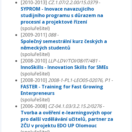
[2010-2013]
CZ.1.07/2.2.00/15.0379
-
SYPROM - Inovace navazujícího
studijního programu s důrazem na
procesní a projektové řízení
(spoluřešitel)
[2009-2011]
088
-
Společný semestrální kurz českých a
německých studentů
(spoluřešitel)
[2008-2010]
LLP-LDV/TOI/08/IT/481
-
InnoSkills - Innovation Skills for SMEs
(spoluřešitel)
[2008-2010]
2008-1-PL1-LEO05-02076, P1
-
FASTER - Training for Fast Growing
Enterpreneurs
(spoluřešitel)
[2006-2008]
CZ-04.1.03/3.2.15.2/0276
-
Tvorba a ověření e-learningových opor
pro další vzdělávání učitelů, partner za
ZČU v projektu EDO UP Olomouc
(spoluřešitel)