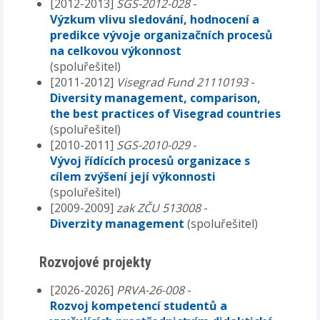
[2012-2013]
SGS-2012-028
-
Výzkum vlivu sledování, hodnocení a
predikce vývoje organizačních procesů
na celkovou výkonnost
(spoluřešitel)
[2011-2012]
Visegrad Fund 21110193
-
Diversity management, comparison,
the best practices of Visegrad countries
(spoluřešitel)
[2010-2011]
SGS-2010-029
-
Vývoj řídících procesů organizace s
cílem zvýšení její výkonnosti
(spoluřešitel)
[2009-2009]
zak ZČU 513008
-
Diverzity management
(spoluřešitel)
Rozvojové projekty
[2026-2026]
PRVA-26-008
-
Rozvoj kompetencí studentů a