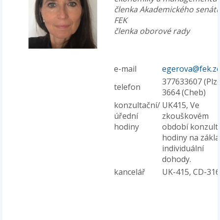
členka Akademického senát
FEK
členka oborové rady
e-mail
egerova@fek.zc
377633607 (Plze
telefon
3664 (Cheb)
konzultační/
UK415, Ve
úřední
zkouškovém
hodiny
období konzult
hodiny na zákl
individuální
dohody.
kancelář
UK-415, CD-316