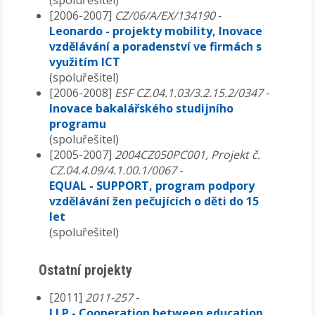
[2006-2007]
CZ/06/A/EX/134190
-
Leonardo - projekty mobility, Inovace
vzdělávání a poradenství ve firmách s
využitím ICT
(spoluřešitel)
[2006-2008]
ESF CZ.04.1.03/3.2.15.2/0347
-
Inovace bakalářského studijního
programu
(spoluřešitel)
[2005-2007]
2004CZ050PC001, Projekt č.
CZ.04.4.09/4.1.00.1/0067
-
EQUAL - SUPPORT, program podpory
vzdělávání žen pečujících o děti do 15
let
(spoluřešitel)
Ostatní projekty
[2011]
2011-257
-
LLP - Cooperation between education