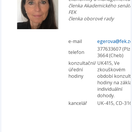
členka Akademického senát
FEK
členka oborové rady
e-mail
egerova@fek.zc
377633607 (Plze
telefon
3664 (Cheb)
konzultační/
UK415, Ve
úřední
zkouškovém
hodiny
období konzult
hodiny na zákl
individuální
dohody.
kancelář
UK-415, CD-316