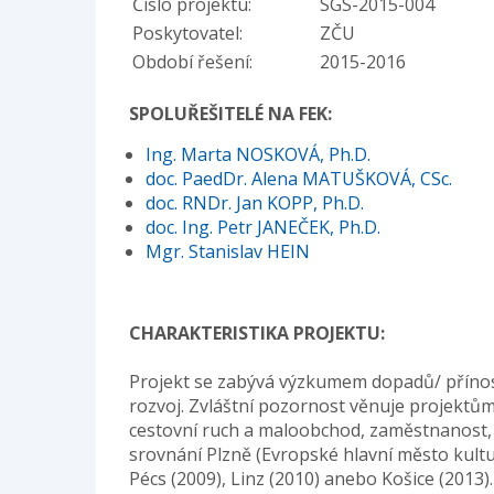
Číslo projektu:
SGS-2015-004
Poskytovatel:
ZČU
Období řešení:
2015-2016
SPOLUŘEŠITELÉ NA FEK:
Ing. Marta NOSKOVÁ, Ph.D.
doc. PaedDr. Alena MATUŠKOVÁ, CSc.
doc. RNDr. Jan KOPP, Ph.D.
doc. Ing. Petr JANEČEK, Ph.D.
Mgr. Stanislav HEIN
CHARAKTERISTIKA PROJEKTU:
Projekt se zabývá výzkumem dopadů/ přínosů
rozvoj. Zvláštní pozornost věnuje projektů
cestovní ruch a maloobchod, zaměstnanost, v
srovnání Plzně (Evropské hlavní město kultu
Pécs (2009), Linz (2010) anebo Košice (2013).