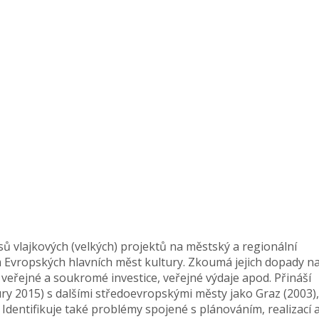
 vlajkových (velkých) projektů na městský a regionální
m Evropských hlavních měst kultury. Zkoumá jejich dopady n
eřejné a soukromé investice, veřejné výdaje apod. Přináší
ry 2015) s dalšími středoevropskými městy jako Graz (2003),
 Identifikuje také problémy spojené s plánováním, realizací a