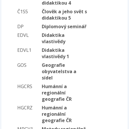
didaktikou 4
Č1S5
Člověk a jeho svět s
didaktikou 5
DP
Diplomový seminář
EDVL
Didaktika
vlastivědy
EDVL1
Didaktika
vlastivědy 1
GOS
Geografie
obyvatelstva a
sídel
HGCRS
Humánní a
regionální
geografie ČR
HGCRZ
Humánní a
regionální
geografie ČR
MRGV1
Metody regionálně-