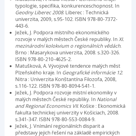
typologie, specifika, konkurenceschopnost. In
Geodny Liberec 2008
. Liberec : Technická
univerzita, 2009, s.95-102. ISBN 978-80-7372-
443-6.
Ježek, J. Podpora místního ekonomického
rozvoje v malých městech České republiky. In
XI.
mezinárodní kolokvium o regionálních vědách
.
Brno : Masarykova univerzita, 2008. s.320-326.
ISBN 978-80-210-4625-2.
Matušková, A. Vývojové tendence malých měst
Plzeňského kraje. In
Geografické informácie 12
.
Nitra : Univerzita Konštantína Filozofa, 2008,
s.116-122. ISBN 978-80-8094-541-1.
Ježek, J. Podpora rozvoje místní ekonomiky v
malých městech České republiky. In
National
and Regional Economics VII
. Košice : Ekonomická
fakulta technickej univerzity v Košiciach, 2008.
s.341-347. ISBN 978-80-553-0084-9.
Ježek, J. Vnímání regionálních disparit a
představy jejich řešení na základě empirických