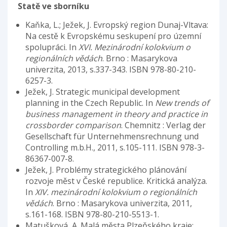
Statě ve sborníku
Kaňka, L.; Ježek, J. Evropský region Dunaj-Vltava:
Na cestě k Evropskému seskupení pro územní
spolupráci. In
XVI. Mezinárodní kolokvium o
regionálních vědách
. Brno : Masarykova
univerzita, 2013, s.337-343. ISBN 978-80-210-
6257-3.
Ježek, J. Strategic municipal development
planning in the Czech Republic. In
New trends of
business management in theory and practice in
crossborder comparison
. Chemnitz : Verlag der
Gesellschaft für Unternehmensrechnung und
Controlling m.b.H., 2011, s.105-111. ISBN 978-3-
86367-007-8.
Ježek, J. Problémy strategického plánování
rozvoje měst v České republice. Kritická analýza.
In
XIV. mezinárodní kolokvium o regionálních
vědách
. Brno : Masarykova univerzita, 2011,
s.161-168. ISBN 978-80-210-5513-1.
Matušková, A. Malá města Plzeňského kraje: