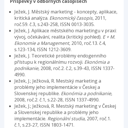
Příspěvky v odborných časopisech
Ježek, J. Městský marketing - koncepty, aplikace,
kritická analýza.
Ekonomický časopis
, 2011,
roč.59. č.3, s.243-258, ISSN 0013-3035.
Ježek, J. Aplikace městského marketingu v praxi:
vývoj, očekávání, realita (kritický pohled).
E + M.
Ekonomie a Management
, 2010, roč.13. č.4,
s.123-134, ISSN 1212-3609.
Ježek, J. Teoretické problémy endogenního
přístupu k regionálnímu rozvoji.
Ekonómia a
podnikanie
, 2008, roč.2. č.2, s.39-43, ISSN 1337-
4990.
Ježek, J.; Ježková, R. Mestský marketing a
problémy jeho implementácie v Českej a
Slovenskej republike.
Ekonómia a podnikanie
,
2008, roč.2. č.1, s.22-28, ISSN 1337-4990.
Ježek, J.; Ježková, R. Mestský marketing v Českej
a Slovenskej republike a problémy jeho
implementácie.
Regionální studia
, 2007, roč.1.
č.1, s.23-27, ISSN 1803-1471.