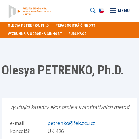
MENU
OLESYA PETRENKO, PH.D.
PEDAGOGICKÁ ČINNOST
VÝZKUMNÁ A ODBORNÁ ČINNOST
PUBLIKACE
Olesya PETRENKO, Ph.D.
vyučující katedry ekonomie a kvantitativních metod
e-mail
petrenko@fek.zcu.cz
kancelář
UK 426