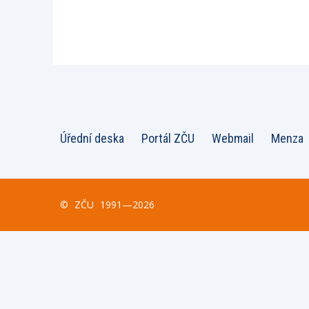
Úřední deska
Portál ZČU
Webmail
Menza
©
ZČU
1991—2026