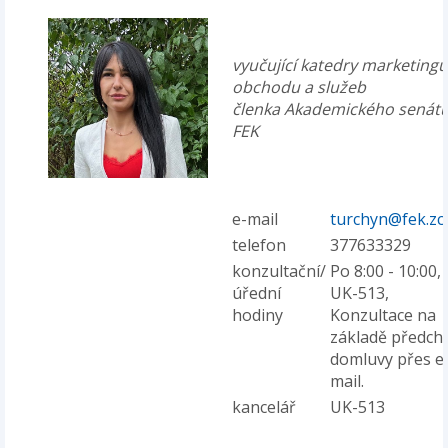
vyučující katedry marketingu
obchodu a služeb
členka Akademického senát
FEK
e-mail
turchyn@fek.zc
telefon
377633329
konzultační/
Po 8:00 - 10:00,
úřední
UK-513,
hodiny
Konzultace na
základě předch
domluvy přes e
mail.
kancelář
UK-513