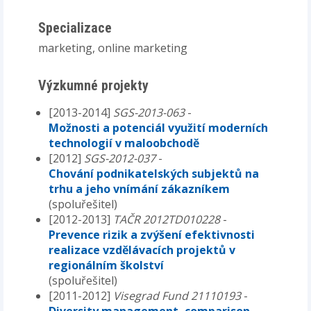
Specializace
marketing, online marketing
Výzkumné projekty
[2013-2014]
SGS-2013-063
-
Možnosti a potenciál využití moderních
technologií v maloobchodě
[2012]
SGS-2012-037
-
Chování podnikatelských subjektů na
trhu a jeho vnímání zákazníkem
(spoluřešitel)
[2012-2013]
TAČR 2012TD010228
-
Prevence rizik a zvýšení efektivnosti
realizace vzdělávacích projektů v
regionálním školství
(spoluřešitel)
[2011-2012]
Visegrad Fund 21110193
-
Diversity management, comparison,