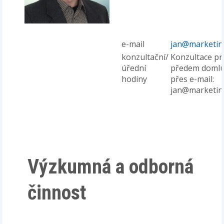
e-mail
jan@marketin
konzultační/
Konzultace p
úřední
předem doml
hodiny
přes e-mail:
jan@marketin
Výzkumná a odborná
činnost