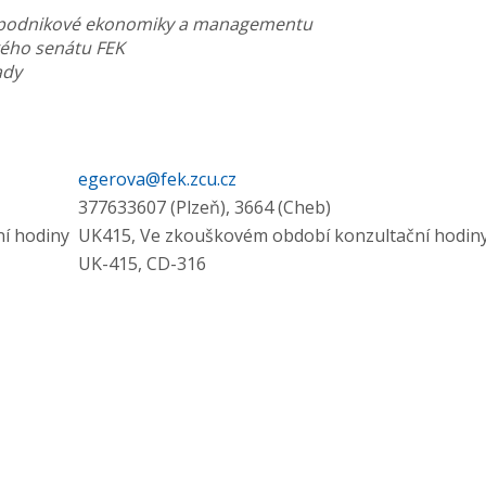
y podnikové ekonomiky a managementu
ého senátu FEK
ady
egerova@fek.zcu.cz
377633607 (Plzeň), 3664 (Cheb)
ní hodiny
UK415, Ve zkouškovém období konzultační hodiny 
UK-415, CD-316