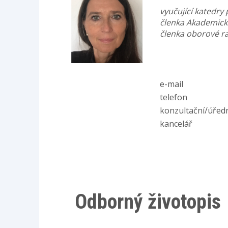
vyučující katedr
členka Akademick
členka oborové r
e-mail
telefon
konzultační/úřed
kancelář
Odborný životopis