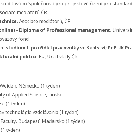
Akreditováno Společností pro projektové řízení pro standa
Asociace mediátorů ČR
echnice
, Asociace mediátorů, ČR
nline) - Diploma of Professional management
, Univers
 svazový fond
studium II pro řídící pracovníky ve školství; PdF UK Pr
turální politice EU
, Úřad vlády ČR
Weiden, Německo (1 týden)
ty of Applied Science, Finsko
ko (1 týden)
tav technológie vzdelávania (1 týden)
Faculty, Budapesť, Maďarsko (1 týden)
 (1 týden)