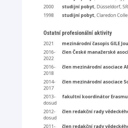
2000
studijní pobyt
, Düsseldorf, S
1998
studijní pobyt
, Claredon Coll
Ostatní profesionální aktivity
2021
mezinárodní časopis GILE Jo
2016-
člen České manažerské asoc
2022
2016-
člen mezinárodní asociace A
2018
2014-
člen mezinárodní asociace 
2017
2013-
fakultní koordinátor Erasm
dosud
2012-
člen redakční rady vědeckéh
dosud
2011-
člen redakční rady vědeckéh