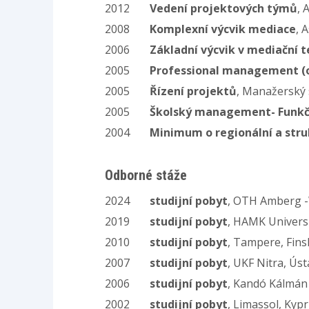
2012
Vedení projektových týmů
, 
2008
Komplexní výcvik mediace
, 
2006
Základní výcvik v mediační t
2005
Professional management (o
2005
Řízení projektů
, Manažerský
2005
Školský management- Funkční 
2004
Minimum o regionální a struk
Odborné stáže
2024
studijní pobyt
, OTH Amberg -
2019
studijní pobyt
, HAMK Universi
2010
studijní pobyt
, Tampere, Fins
2007
studijní pobyt
, UKF Nitra, Ús
2006
studijní pobyt
, Kandó Kálmán 
2002
studijní pobyt
, Limassol, Kypr