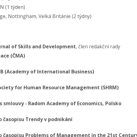
RN (1 týden)
ege, Nottingham, Velká Británie (2 týdny)
urnal of Skills and Development
, člen redakční rady
iace (ČMA)
IB (Academy of International Business)
Society for Human Resource Management (SHRM)
us smlouvy - Radom Academy of Economics, Polsko
o časopisu Trendy v podnikání
o časopisu Problems of Management in the 21st Centur