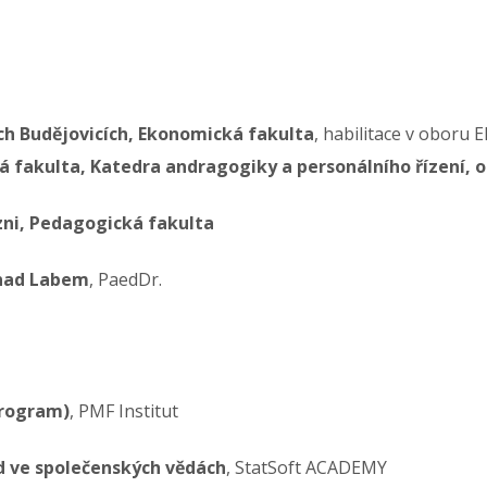
ých Budějovicích, Ekonomická fakulta
, habilitace v obor
ká fakulta, Katedra andragogiky a personálního řízení, 
zni, Pedagogická fakulta
 nad Labem
, PaedDr.
program)
, PMF Institut
d ve společenských vědách
, StatSoft ACADEMY