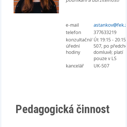
podnikání a udržitelnosti
e-mail
astankov@fek.z
telefon
377633219
konzultační/
Út 19:15 - 20:15
úřední
507, po předcho
hodiny
domluvě; platí
pouze v LS
kancelář
UK-507
Pedagogická činnost