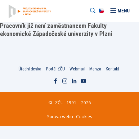
MENU
Pracovník již není zaměstnancem Fakulty
ekonomické Západočeské univerzity v Plzni
Úřední deska
Portál ZČU
Webmail
Menza
Kontakt
©
ZČU
1991—2026
Správa webu
Cookies