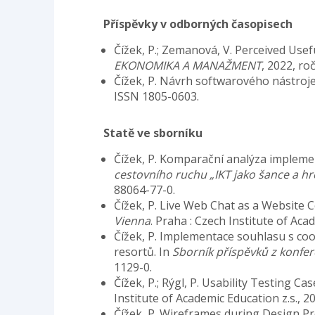
Příspěvky v odborných časopisech
Čížek, P.; Zemanová, V. Perceived Us
EKONOMIKA A MANAŽMENT
, 2022, ro
Čížek, P. Návrh softwarového nástroje
ISSN 1805-0603.
Statě ve sborníku
Čížek, P. Komparační analýza implemen
cestovního ruchu „IKT jako šance a hr
88064-77-0.
Čížek, P. Live Web Chat as a Website 
Vienna
. Praha : Czech Institute of Ac
Čížek, P. Implementace souhlasu s coo
resortů. In
Sborník příspěvků z konfe
1129-0.
Čížek, P.; Rýgl, P. Usability Testing C
Institute of Academic Education z.s., 
Čížek, P. Wireframes during Design 