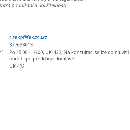
ntra podnikání a udržitelnosti
cizekp@fek.zcu.cz
377633613
ní
Po 15:00 - 16:00, UK-422, Na konzultaci se lze domluvi
období po předchozí domluvě
UK 422