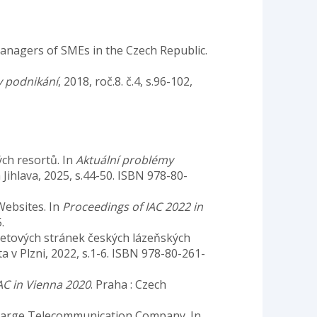
anagers of SMEs in the Czech Republic.
v podnikání
, 2018, roč.8. č.4, s.96-102,
ch resortů. In
Aktuální problémy
á Jihlava, 2025, s.44-50. ISBN 978-80-
Websites. In
Proceedings of IAC 2022 in
.
rnetových stránek českých lázeňských
a v Plzni, 2022, s.1-6. ISBN 978-80-261-
AC in Vienna 2020
. Praha : Czech
 Large Telecommunication Company. In