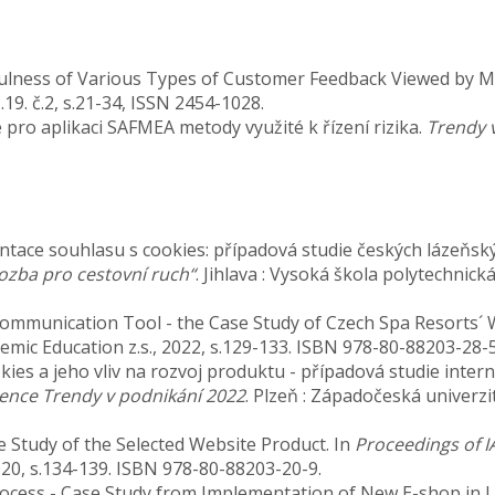
efulness of Various Types of Customer Feedback Viewed by M
č.19. č.2, s.21-34, ISSN 2454-1028.
 pro aplikaci SAFMEA metody využité k řízení rizika.
Trendy 
tace souhlasu s cookies: případová studie českých lázeňský
ozba pro cestovní ruch“
. Jihlava : Vysoká škola polytechnick
Communication Tool - the Case Study of Czech Spa Resorts´ 
ademic Education z.s., 2022, s.129-133. ISBN 978-80-88203-28-5
kies a jeho vliv na rozvoj produktu - případová studie inte
rence Trendy v podnikání 2022
. Plzeň : Západočeská univerzit
ase Study of the Selected Website Product. In
Proceedings of I
2020, s.134-139. ISBN 978-80-88203-20-9.
Process - Case Study from Implementation of New E-shop in