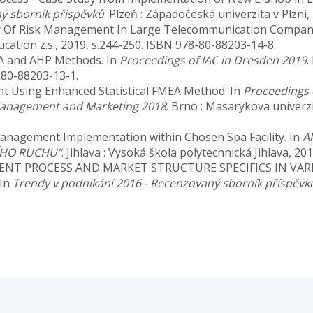
ý sborník příspěvků
. Plzeň : Západočeská univerzita v Plzni
Study Of Risk Management In Large Telecommunication Compan
ucation z.s., 2019, s.244-250. ISBN 978-80-88203-14-8.
EA and AHP Methods. In
Proceedings of IAC in Dresden 2019
.
8-80-88203-13-1.
t Using Enhanced Statistical FMEA Method. In
Proceedings o
Management and Marketing 2018
. Brno : Masarykova univerzi
 Management Implementation within Chosen Spa Facility. In
A
ÍHO RUCHU“
. Jihlava : Vysoká škola polytechnická Jihlava, 2
TMENT PROCESS AND MARKET STRUCTURE SPECIFICS IN VA
 In
Trendy v podnikání 2016 - Recenzovaný sborník příspěvk