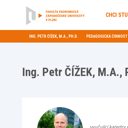
CHCI ST
ING. PETR ČÍŽEK, M.A., PH.D.
PEDAGOGICKÁ ČINNOST
Ing. Petr ČÍŽEK, M.A., 
vyučující katedr