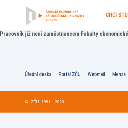
CHCI ST
Pracovník již není zaměstnancem Fakulty ekonomické 
Úřední deska
Portál ZČU
Webmail
Menza
©
ZČU
1991—2026