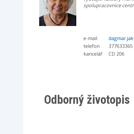
spolupracovnice cent
e-mail
dagmar.ja
telefon
377633365
kancelář
CD 206
Odborný životopis