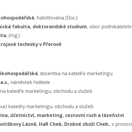
ikohospodářská
, habilitována (Doc.)
mická fakulta, doktorandské studium
, obor podnikatelství
lta
, (Ing.)
trojové techniky v Přerově
dnikohospodářská
, docentka na katedře marketingu
a.s.
, náměstek ředitele
 na katedře marketingu, obchodu a služeb
oucí katedry marketingu, obchodu a služeb
ina, účetnictví, marketing, cestovní ruch a lázeňství
antiškovy Lázně, HaR Cheb, Drobné zboží Cheb.
, v provo