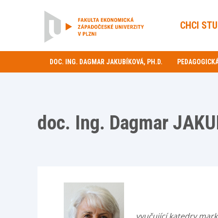
CHCI ST
DOC. ING. DAGMAR JAKUBÍKOVÁ, PH.D.
PEDAGOGICKÁ
doc. Ing. Dagmar JAKU
vyučující katedry mar