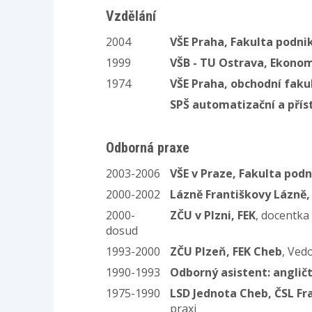
Vzdělání
2004
VŠE Praha, Fakulta podn
1999
VŠB - TU Ostrava, Ekono
1974
VŠE Praha, obchodní faku
SPŠ automatizační a přís
Odborná praxe
2003-2006
VŠE v Praze, Fakulta po
2000-2002
Lázně Františkovy Lázně, 
2000-
ZČU v Plzni, FEK
, docentka
dosud
1993-2000
ZČU Plzeň, FEK Cheb
, Ved
1990-1993
Odborný asistent: angličt
1975-1990
LSD Jednota Cheb, ČSL Fr
praxi