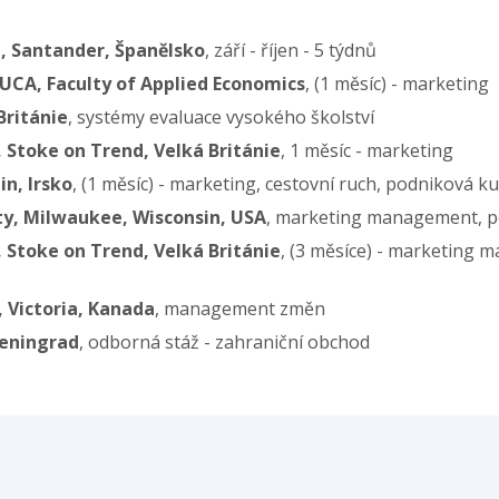
, Santander, Španělsko
, září - říjen - 5 týdnů
RUCA, Faculty of Applied Economics
, (1 měsíc) - marketing
Británie
, systémy evaluace vysokého školství
, Stoke on Trend, Velká Británie
, 1 měsíc - marketing
in, Irsko
, (1 měsíc) - marketing, cestovní ruch, podniková ku
ty, Milwaukee, Wisconsin, USA
, marketing management, pod
, Stoke on Trend, Velká Británie
, (3 měsíce) - marketing 
 Victoria, Kanada
, management změn
Leningrad
, odborná stáž - zahraniční obchod