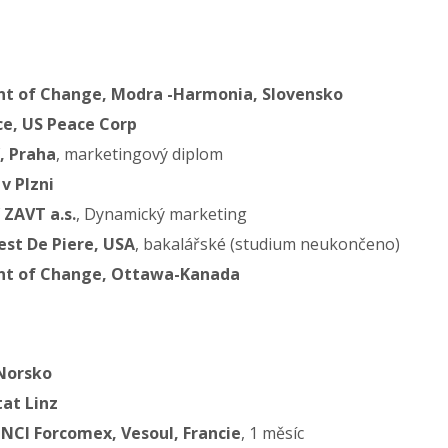
t of Change, Modra -Harmonia, Slovensko
ce, US Peace Corp
, Praha
, marketingový diplom
v Plzni
 ZAVT a.s.
, Dynamický marketing
est De Piere, USA
, bakalářské (studium neukončeno)
t of Change, Ottawa-Kanada
Norsko
tat Linz
CI Forcomex, Vesoul, Francie
, 1 měsíc