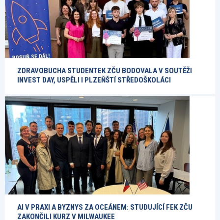
ZDRAVOBUCHA STUDENTEK ZČU BODOVALA V SOUTĚŽI
INVEST DAY, USPĚLI I PLZEŇŠTÍ STŘEDOŠKOLÁCI
AI V PRAXI A BYZNYS ZA OCEÁNEM: STUDUJÍCÍ FEK ZČU
ZAKONČILI KURZ V MILWAUKEE