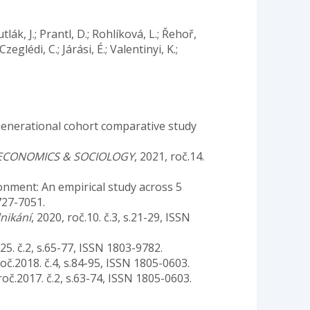
lák, J.; Prantl, D.; Rohlíková, L.; Řehoř,
eglédi, C.; Járási, É.; Valentinyi, K.;
 Generational cohort comparative study
ECONOMICS & SOCIOLOGY
, 2021, roč.14.
ronment: An empirical study across 5
1727-7051.
nikání
, 2020, roč.10. č.3, s.21-29, ISSN
.25. č.2, s.65-77, ISSN 1803-9782.
roč.2018. č.4, s.84-95, ISSN 1805-0603.
 roč.2017. č.2, s.63-74, ISSN 1805-0603.