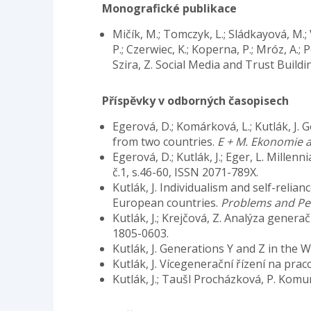
Monografické publikace
Mičík, M.; Tomczyk, L.; Sládkayová, M.; V
P.; Czerwiec, K.; Koperna, P.; Mróz, A.; Po
Szira, Z. Social Media and Trust Build
Příspěvky v odborných časopisech
Egerová, D.; Komárková, L.; Kutlák, J
from two countries.
E + M. Ekonomie
Egerová, D.; Kutlák, J.; Eger, L. Mill
č.1, s.46-60, ISSN 2071-789X.
Kutlák, J. Individualism and self-reli
European countries.
Problems and Pe
Kutlák, J.; Krejčová, Z. Analýza genera
1805-0603.
Kutlák, J. Generations Y and Z in the
Kutlák, J. Vícegenerační řízení na prac
Kutlák, J.; Taušl Procházková, P. Komu