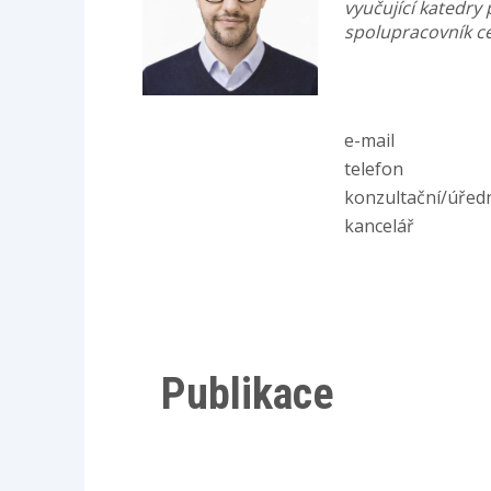
vyučující katedr
spolupracovník ce
e-mail
telefon
konzultační/úřed
kancelář
Publikace