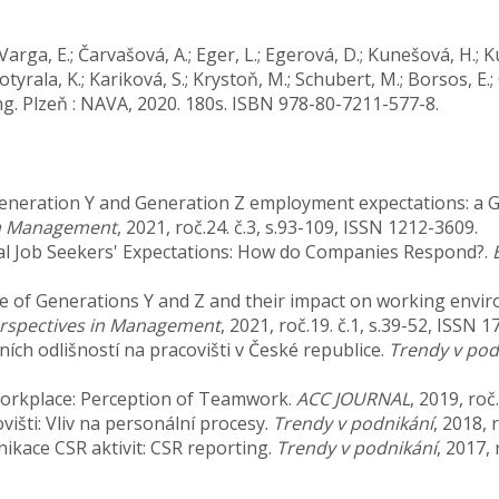
arga, E.; Čarvašová, A.; Eger, L.; Egerová, D.; Kunešová, H.; Kut
tyrala, K.; Kariková, S.; Krystoň, M.; Schubert, M.; Borsos, E.; Cz
ing. Plzeň : NAVA, 2020. 180s. ISBN 978-80-7211-577-8.
. Generation Y and Generation Z employment expectations: a
 a Management
, 2021, roč.24. č.3, s.93-109, ISSN 1212-3609.
ennial Job Seekers' Expectations: How do Companies Respond?.
ance of Generations Y and Z and their impact on working envi
rspectives in Management
, 2021, roč.19. č.1, s.39-52, ISSN 
čních odlišností na pracovišti v České republice.
Trendy v pod
 Workplace: Perception of Teamwork.
ACC JOURNAL
, 2019, roč
ovišti: Vliv na personální procesy.
Trendy v podnikání
, 2018, 
nikace CSR aktivit: CSR reporting.
Trendy v podnikání
, 2017,