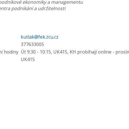
y podnikové ekonomiky a managementu
ntra podnikání a udržitelnosti
kutlak@fek.zcu.cz
377633005
ní hodiny
Út 9:30 - 10:15, UK415, KH probíhají online - pros
UK415