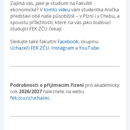
Zajímá vás, jaké je studium na Fakultě
ekonomické? V
tomto videu
vám studentka Anička
představí obě naše působiště – v Plzni i v Chebu, a
spoustu příležitostí, které na vás jako budoucí
studující FEK ZČU čekají.
Sledujte také fakultní
Facebook
, skupinu
Uchazeči FEK ZČU
,
Instagram
a
YouTube
.
Podrobnosti o přijímacím řízení
pro akademický
rok
2026/2027
naleznete na webu
fek.zcu.cz/uchazec
.